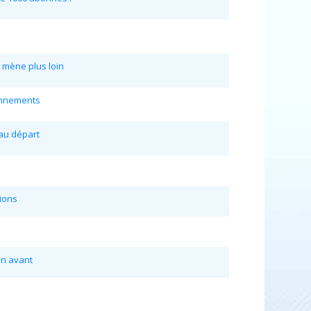
 mène plus loin
onnements
au départ
sions
en avant