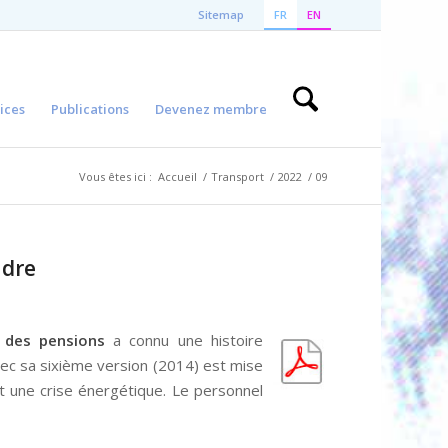
Sitemap
FR
EN
ices
Publications
Devenez membre
Vous êtes ici :
Accueil
/
Transport
/
2022
/
09
ndre
 des pensions
a connu une histoire
vec sa sixième version (2014) est mise
et une crise énergétique. Le personnel