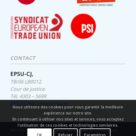
CONTACT
EPSU-CJ,
TB/06 LB0012,
Cour de justice
Tél. 4303 – 5699
EPSU-CJ@curia.europa.eu
Nous utilisons des cookies pour vous garantir la meilleure
expérience sur notre site.
En continuant à utiliser nos sites et services, vous acceptez
l'utilisation de ces cookies et technologies similaires.
©2014 EPSU CJ | site par
whynotprod
|
politique de confidentialité
OK
Refuser
Paramètres