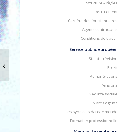
Structure – règles
Recrutement
Carrière des fonctionnaires
Agents contractuels
Conditions de travail
Service public européen
Arrêt de la Cour du 19 novembre
Statut – révision
2013 (affaire C-63/12) : une méthode
Brexit
condamnée...
Rémunérations
Pensions
Sécurité sociale
Autres agents
Les syndicats dans le monde
Formation professionnelle
Vivre au Luxembourg