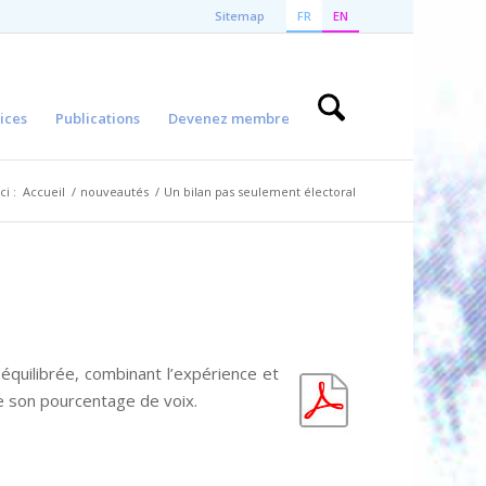
Sitemap
FR
EN
ices
Publications
Devenez membre
ci :
Accueil
/
nouveautés
/
Un bilan pas seulement électoral
équilibrée, combinant l’expérience et
 son pourcentage de voix.