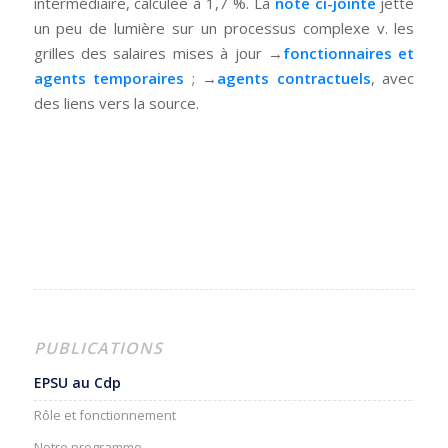
intermédiaire, calculée à 1,7 %. La
note ci-jointe
jette
un peu de lumière sur un processus complexe v. les
grilles des salaires mises à jour →
fonctionnaires et
agents temporaires
; →
agents contractuels
, avec
des liens vers la source.
PUBLICATIONS
EPSU au Cdp
Rôle et fonctionnement
Notre programme