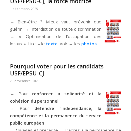
USF/EPSU-CJ, la force motrice
1 décembre, 2025
→ Bien-être ? Mieux vaut prévenir que
guérir → Interdiction de toute discrimination
→ « Optimisation de l’occupation des
locaux ». Lire →le
texte
. Voir → les
photos
.
Pourquoi voter pour les candidats
USF/EPSU-CJ
25 novembre, 2025
→ Pour
renforcer la solidarité et la
cohésion du personnel
→ Pour
défendre l’indépendance, la
compétence et la permanence du service
public européen
— Clivages et précarité — L’accès à la permanence de